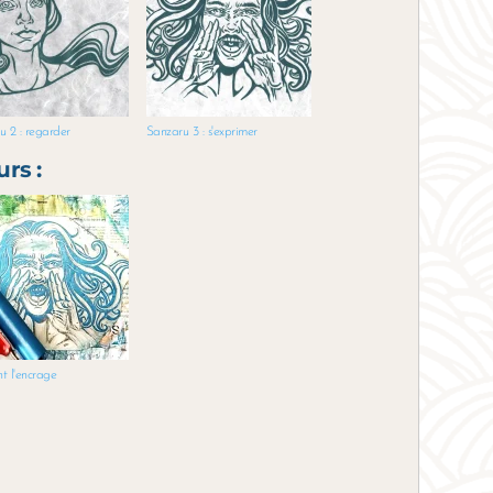
u 2 : regarder
Sanzaru 3 : s'exprimer
urs :
t l'encrage