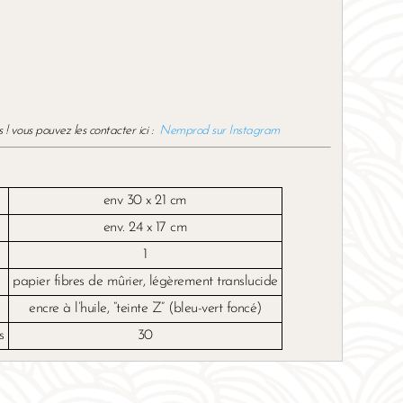
ous pouvez les contacter ici :
Nemprod sur Instagram
env 30 x 21 cm
env. 24 x 17 cm
1
papier fibres de mûrier, légèrement translucide
encre à l’huile, “teinte Z” (bleu-vert foncé)
s
30