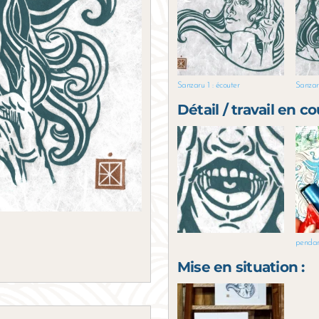
Sanzaru 1 : écouter
Sanzar
Détail / travail en co
pendan
Mise en situation :