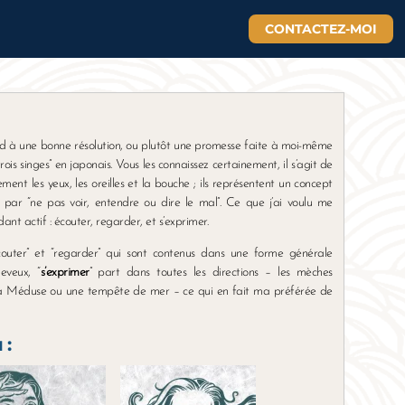
CONTACTEZ-MOI
nd à une bonne résolution, ou plutôt une promesse faite à moi-même
ois singes” en japonais. Vous les connaissez certainement, il s’agit de
ment les yeux, les oreilles et la bouche ; ils représentent un concept
 par “ne pas voir, entendre ou dire le mal”. Ce que j’ai voulu me
dant actif : écouter, regarder, et s’exprimer.
couter” et “regarder” qui sont contenus dans une forme générale
veux, “
s’exprimer
” part dans toutes les directions – les mèches
 la Méduse ou une tempête de mer – ce qui en fait ma préférée de
 :